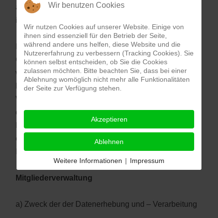
Wir benutzen Cookies
als nicht zustimmungspflichtig eingeordneten Cookies
ist Art. 6 Abs. 1 lit. f DSGVO.
Wir nutzen Cookies auf unserer Website. Einige von
ihnen sind essenziell für den Betrieb der Seite,
während andere uns helfen, diese Website und die
Manche Browser lassen bereits in der
Nutzererfahrung zu verbessern (Tracking Cookies). Sie
Grundeinstellung Cookies zu. Sollten Sie diese nicht
können selbst entscheiden, ob Sie die Cookies
zulassen möchten. Bitte beachten Sie, dass bei einer
wünschen,
Ablehnung womöglich nicht mehr alle Funktionalitäten
können Sie die Einstellung Ihres Browsers ändern.
der Seite zur Verfügung stehen.
Wie dies erfolgt, entnehmen Sie bitte den Angaben
des
Akzeptieren
Browser-Herstellers. Sofern Sie sich gegen Cookies
entscheiden, kann es vorkommen, dass Teile unseres
Ablehnen
Internetangebotes nicht genutzt werden können.
Weitere Informationen
|
Impressum
Mitgliederverwaltung
a) Zweck der der Datenerhebung und – Verarbeitung