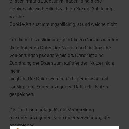
Bildschirmrand zugestimmt haben, sind diese
Cookies aktiviert. Bitte beachten Sie die Abbildung,
welche
Cookie-Art zustimmungspflichtig ist und welche nicht.
Für die nicht zustimmungspflichtigen Cookies werden
die erhobenen Daten der Nutzer durch technische
Vorkehrungen pseudonymisiert. Daher ist eine
Zuordnung der Daten zum aufrufenden Nutzer nicht
mehr
möglich. Die Daten werden nicht gemeinsam mit
sonstigen personenbezogenen Daten der Nutzer
gespeichert.
Die Rechtsgrundlage für die Verarbeitung
personenbezogener Daten unter Verwendung der
nachfolgend