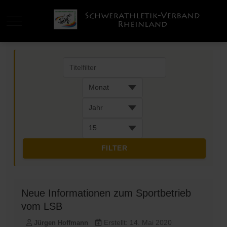
Mobile Menu Toggle
Filter
Titelfilter
Monat
Jahr
Anzeige #
FILTER
Neue Informationen zum Sportbetrieb
vom LSB
Erstellt: 14. Mai 2020
Jürgen Hoffmann