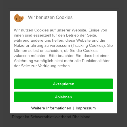
...
Wir benutzen Cookies
Kleines Teilnehmerfeld, aber große
Stimmung
Wir nutzen Cookies auf unserer Website. Einige von
ihnen sind essenziell für den Betrieb der Seite,
Erstellt: 04. März 2020
Jürgen Hoffmann
während andere uns helfen, diese Website und die
Nutzererfahrung zu verbessern (Tracking Cookies). Sie
Kleines Teilnehmerfeld, aber große Stimmung. So kann
können selbst entscheiden, ob Sie die Cookies
man die Rheinland-Meisterschaften der Jugend im
zulassen möchten. Bitte beachten Sie, dass bei einer
Ablehnung womöglich nicht mehr alle Funktionalitäten
...
der Seite zur Verfügung stehen.
Ringer ermitteln neue Rheinland-Meister
Akzeptieren
in Bad Kreuznach
Ablehnen
Erstellt: 04. März 2020
Jürgen Hoffmann
Weitere Informationen
|
Impressum
Das neue Sportjahr beginnt für die Ringerinnen und
Ringer im Schwerathletikverband Rheinland