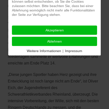
können selbst entscheiden, ob Sie die Cookies
nationalem Niveau brachte.
zulassen möchten. Bitte beachten Sie, dass bei einer
Ablehnung womöglich nicht mehr alle Funktionalitäten
der Seite zur Verfügung stehen.
Sein Debüt bei einer Deutschen Meisterschaft feierte
Vincent Muckenhaupt (WKG Metternich-Rübenach-
Boden) in der Gewichtsklasse bis 71 Kilogramm. Der
Akzeptieren
Nachwuchsringer zeigte großen Kampfgeist und
Ablehnen
verkaufte sich bei seinem ersten Auftritt auf nationaler
Bühne hervorragend. Mit einem Sieg und zwei
Weitere Informationen
|
Impressum
Niederlagen sammelte er wertvolle Erfahrungen und
erreichte am Ende Platz 14.
„Diese jungen Sportler haben Herz gezeigt und ihre
Entwicklung ist noch lange nicht am Ende“, ist Oliver
Eich, der Jugendreferent des
Schwerathletikverbandes Rheinland, überzeugt. Die
intensive Vorbereitung, der Wille, sich mit den besten
Ringern Deutschlands zu messen, und die