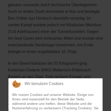
gewann souverän durch technische Überlegenheit.
Auch im dritten Duell dominierte er klar und besiegte
Ben Völker aus Hösbach ebenfalls vorzeitig. Im
vierten Kampf wartete jedoch mit Wladislaw Melnikov
(TuS Adelhausen) einer der Turnierfavoriten. Gegen
ihn fand Gusev kein wirksames Mittel und musste eine
entscheidende Niederlage hinnehmen. Am Ende
belegte er einen respektablen 10. Platz.
In der Gewichtsklasse bis 55 Kilogramm ging
Korbinian Dieterle (WKG Metternich-Rübenach-
Boden) an den Start. Trotz großem Einsatz und
kämpferischem Willen musste er das Turnier nach
Wir benutzen Cookies
zwei Begegnungen aber vorzeitig beenden. Am Ende
Wir nutzen Cookies auf unserer Website. Einige von
stand für ihn Platz 12 zu Buche. Ein Ergebnis, das
ihnen sind essenziell für den Betrieb der Seite,
zwar nicht seinen eigenen Erwartungen entsprach,
während andere uns helfen, diese Website und die
Nutzererfahrung zu verbessern (Tracking Cookies). Sie
ihm aber wichtige Erfahrungen auf höchstem